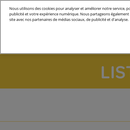
Accéder
Nous utilisons des cookies pour analyser et améliorer notre service, po
au
publicité et votre expérience numérique. Nous partageons également d
30/09 - 03/10 2024
contenu
site avec nos partenaires de médias sociaux, de publicité et d'analyse.
PARIS PORTE DE VERSAILLES
LI