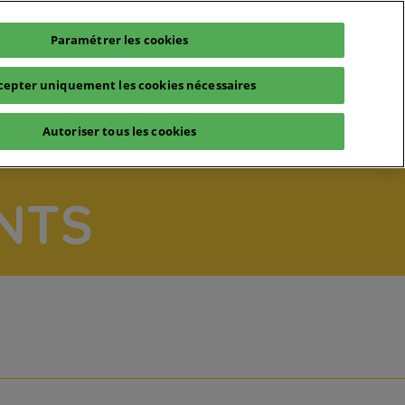
Paramétrer les cookies
'édition 2024 : Equipbaie-Métalexpo by Batimat
cepter uniquement les cookies nécessaires
Autoriser tous les cookies
NTS