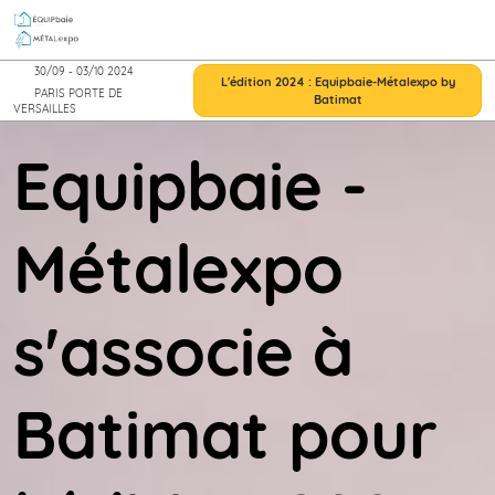
Accéder
au
contenu
30/09 - 03/10 2024
L'édition 2024 : Equipbaie-Métalexpo by
PARIS PORTE DE
Batimat
VERSAILLES
Equipbaie -
Métalexpo
s'associe à
Batimat pour