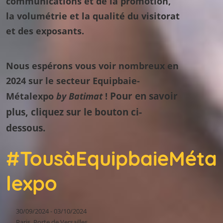
communications et de la promotion,
la volumétrie et la qualité du visitorat
et des exposants.
Nous espérons vous voir nombreux en
2024 sur le secteur Equipbaie-
Pour en savoir
Métalexpo
by Batimat
!
plus, cliquez sur le bouton ci-
dessous.
#TousàEquipbaieMéta
lexpo
30/09/2024 - 03/10/2024
Paris, Porte de Versailles