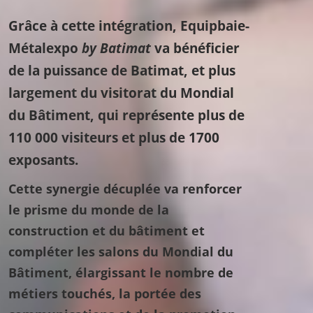
Grâce à cette intégration, Equipbaie-
Métalexpo
by Batimat
va bénéficier
de la puissance de Batimat, et plus
largement du visitorat du Mondial
du Bâtiment, qui représente plus de
110 000 visiteurs et plus de 1700
exposants.
Cette synergie décuplée va renforcer
le prisme du monde de la
construction et du bâtiment et
compléter les salons du Mondial du
Bâtiment, élargissant le nombre de
métiers touchés, la portée des